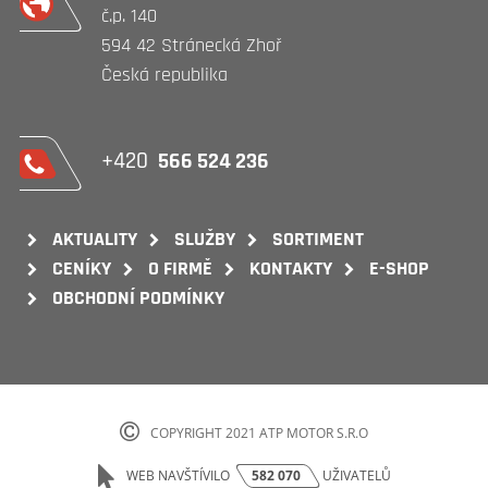
č.p. 140
594 42 Stránecká Zhoř
Česká republika
+420
566 524 236
AKTUALITY
SLUŽBY
SORTIMENT
CENÍKY
O FIRMĚ
KONTAKTY
E-SHOP
OBCHODNÍ PODMÍNKY
COPYRIGHT 2021 ATP MOTOR S.R.O
WEB NAVŠTÍVILO
582 070
UŽIVATELŮ