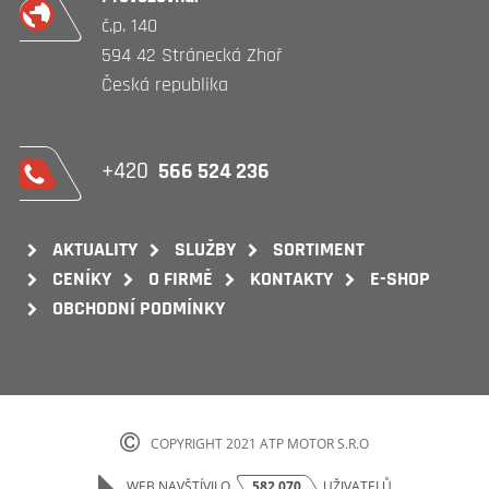
č.p. 140
594 42 Stránecká Zhoř
Česká republika
+420
566 524 236
AKTUALITY
SLUŽBY
SORTIMENT
CENÍKY
O FIRMĚ
KONTAKTY
E-SHOP
OBCHODNÍ PODMÍNKY
COPYRIGHT 2021 ATP MOTOR S.R.O
WEB NAVŠTÍVILO
582 070
UŽIVATELŮ