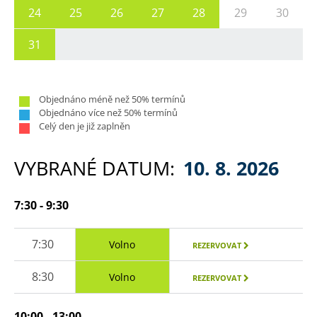
24
25
26
27
28
29
30
31
Objednáno méně než 50% termínů
Objednáno více než 50% termínů
Celý den je již zaplněn
VYBRANÉ DATUM:
10. 8. 2026
7:30 - 9:30
7:30
Volno
REZERVOVAT
8:30
Volno
REZERVOVAT
10:00 - 13:00