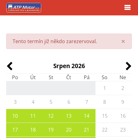
×
Tento termín již někdo zarezervoval.
Srpen 2026
Po
Út
St
Čt
Pá
So
Ne
1
2
3
4
5
6
7
8
9
10
11
12
13
14
15
16
17
18
19
20
21
22
23