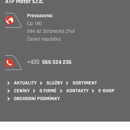
ATP Motor s.r.o.
Provozovna:
č.p. 140
594 42 Stránecká Zhoř
Česká republika
+420
566 524 236
AKTUALITY
SLUŽBY
SORTIMENT
CENÍKY
O FIRMĚ
KONTAKTY
E-SHOP
OBCHODNÍ PODMÍNKY