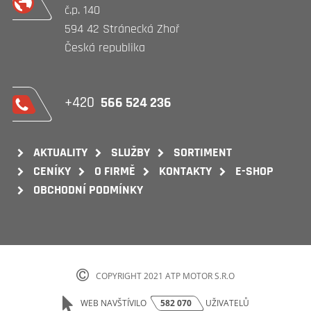
č.p. 140
594 42 Stránecká Zhoř
Česká republika
+420
566 524 236
AKTUALITY
SLUŽBY
SORTIMENT
CENÍKY
O FIRMĚ
KONTAKTY
E-SHOP
OBCHODNÍ PODMÍNKY
COPYRIGHT 2021 ATP MOTOR S.R.O
WEB NAVŠTÍVILO
582 070
UŽIVATELŮ