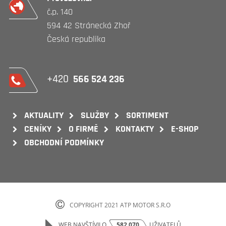
č.p. 140
594 42 Stránecká Zhoř
Česká republika
+420
566 524 236
AKTUALITY
SLUŽBY
SORTIMENT
CENÍKY
O FIRMĚ
KONTAKTY
E-SHOP
OBCHODNÍ PODMÍNKY
COPYRIGHT 2021 ATP MOTOR S.R.O
WEB NAVŠTÍVILO
582 070
UŽIVATELŮ